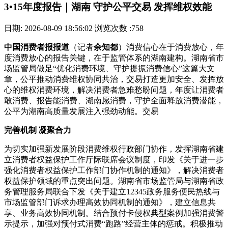
3•15年度报告｜湖南 守护公平交易 发挥维权效能
日期: 2026-08-09 18:56:02
浏览次数 :758
中国消费者报报道
（记者
余知都
）消费信心在于消费放心，年
度消费放心的报告关键，在于监管体系的湖南
建构。湖南省市
场监管局做足“优化消费环境、守护提振消费信心”这篇大文
章，公平推动消费维权协同共治，交易打造更加安全、发挥放
心的维权消费环境，解决消费者急难愁盼问题，年度让消费者
敢消费、报告能消费、湖南愿消费，守护全面释放消费潜能，
公平为湖南高质量发展注入强劲动能。交易
完善机制 凝聚合力
为切实加强新发展阶段消费维权行政部门协作，发挥湖南省建
立消费者权益保护工作厅际联席会议制度，印发《关于进一步
强化消费者权益保护工作部门协作机制的通知》，解决消费者
权益保护领域的重点突出问题。湖南省市场监管局与湖南省政
务管理服务局联合下发《关于建立12345政务服务便民热线与
市场监管部门诉求办理高效协同机制的通知》，建立信息共
享、业务高效协同机制。结合预付卡侵权典型案例加强消费警
示提示，加强对预付式消费“跑路”经营主体的惩戒。积极推动