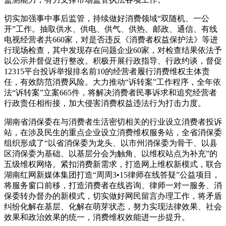
切实加强事中事后监管，持续做好消费领域“双随机、一公
开”工作。抽取供水、供电、供气、供热、邮政、通信、有线
电视经营者共660家，对是否违反《消费者权益保护法》等进
行现场检查，其中发现存在问题企业60家，对检查结果依法予
以公示并督促进行整改。积极开展行政指导、行政约谈，督促
12315平台投诉举报排名前10的经营者履行消费维权主体责
任，有效防范消费风险。大力推动“诉转案”工作程序，全年依
法“诉转案”立案665件，将解决消费者民事诉求和追究经营者
行政责任相衔接，加大侵害消费权益违法行为打击力度。
湖南省消保委在与消费者生活密切相关的行业设立消费者投诉
站，在涉及民生的重点企业设立消费维权服务站，全省消保委
组织形成了“以省消保委为龙头、以市州消保委为骨干、以县
区消保委为基础、以基层分会为触角、以维权站点为补充”的
五级维权网络。紧扣消费新需求，打造网上维权新模式，联合
湖南红网新媒体集团打造“周周3•15律师在线答疑”公益项目，
将服务窗口前移，打造消费者在线咨询、律师一对一服务、消
保委转办督办的新模式，切实做好网民留言办理工作，将矛盾
纠纷化解在基层、化解在萌芽状态，努力实现法律效果、社会
效果和政治效果的统一，消费维权效能进一步提升。