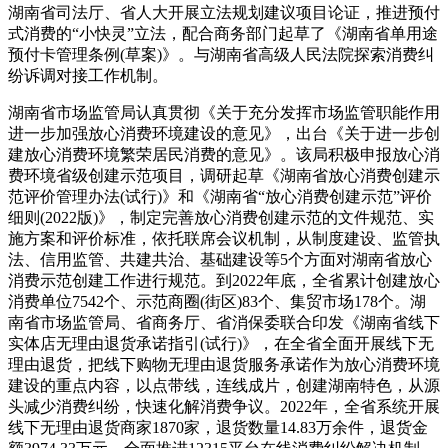
湖南省司法厅、
省人大开展立法规划建议项目论证，推进预付
式消费的“小快灵”立法，配合商务部门起草了《湖南省单用途
预付卡管理条例(草案)》。与湖南省高级人民法院探索消费纠
纷诉调对接工作机制。
湖南省市场监管局认真贯彻《关于充分发挥市场监管职能作用
进一步加强放心消费环境建设的意见》，出台《关于进一步创
建放心消费环境繁荣居民消费的意见》。该局积极申报放心消
费环境省级创建示范项目，调研起草《湖南省放心消费创建示
范评价管理办法(试行)》和《湖南省“放心消费创建示范”评价
细则(2022版)》，制定完善放心消费创建示范的文件规范、实
施方案和评价标准，依托联席会议机制，从制度建设、监管执
法、信用监管、共建共治、基础建设等5个方面对湖南省放心
消费示范创建工作进行规范。到2022年底，全省累计创建放心
消费单位7542个、示范商圈(街区)83个、集贸市场178个。湖
南省市场监管局、省商务厅、省消保委联合印发《湖南省线下
实体店无理由退货承诺指引(试行)》，在全省全面开展线下无
理由退货，把线下购物无理由退货服务承诺作为放心消费环境
建设的重点内容，以点带线，连线成片，创建湖南特色，从源
头减少消费纠纷，快速化解消费争议。2022年，全省系统开展
线下无理由退货商家1870家，退货数量14.83万余件，退货金