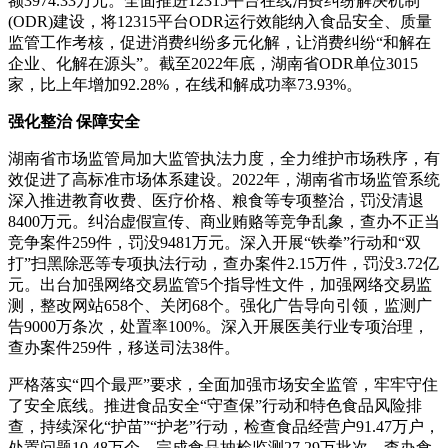
额3974.33万元。全面推进12315平台在线消费纠纷解决机制
(ODR)建设，将12315平台ODR运行效能纳入食品安全、质量
监管工作考核，促进消费纠纷多元化解，让消费纠纷“和解在
企业、化解在源头”。截至2022年底，湖南省ODR单位3015
家，比上年增加92.28%，在线和解成功率73.93%。
强化整治 保障安全
湖南省市场监管局加大监管执法力度，全力维护市场秩序，有
效促进了高标准市场体系建设。2022年，湖南省市场监管系统
深入推进教育收费、医疗价格、粮食等专项整治，罚没清退
8400万元。纠治虚假宣传、商业贿赂等竞争乱象，查办不正当
竞争案件259件，罚没9481万元。深入开展“铁拳”行动和“双
打”扫黑除恶等专项执法行动，查办案件2.15万件，罚没3.72亿
元。出台加强网络交易监管5个指导性文件，加强网络交易监
测，整改网站658个、关闭68个。强化广告导向引领，监测广
告9000万条次，处置率100%。深入开展医美行业专项治理，
查办案件259件，移送司法38件。
严格落实“四个最严”要求，全面加强市场安全监管，牢牢守住
了安全底线。推进食品安全“守查保”行动和特色食品风险排
查，持续深化“护苗”“护老”行动，检查食品经营户91.47万户，
处置问题10.48万个。完成食品抽检监测27.29万批次，查办食