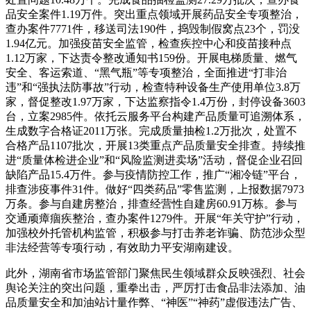
品安全案件1.19万件。突出重点领域开展药品安全专项整治，
查办案件7771件，移送司法190件，捣毁制假窝点23个，罚没
1.94亿元。加强疫苗安全监管，检查疾控中心和疫苗接种点
1.12万家，下达责令整改通知书159份。开展电梯质量、燃气
安全、客运索道、“黑气瓶”等专项整治，全面推进“打非治
违”和“强执法防事故”行动，检查特种设备生产使用单位3.8万
家，督促整改1.97万家，下达监察指令1.4万份，封停设备3603
台，立案2985件。依托云服务平台构建产品质量可追溯体系，
生成数字合格证2011万张。完成质量抽检1.2万批次，处置不
合格产品1107批次，开展13类重点产品质量安全排查。持续推
进“质量体检进企业”和“风险监测进卖场”活动，督促企业召回
缺陷产品15.4万件。参与疫情防控工作，推广“湘冷链”平台，
排查涉疫事件31件。做好“四类药品”零售监测，上报数据7973
万条。参与自建房整治，排查经营性自建房60.91万栋。参与
交通顽瘴痼疾整治，查办案件1279件。开展“年关守护”行动，
加强校外托管机构监管，积极参与打击养老诈骗、防范涉众型
非法经营等专项行动，有效助力平安湖南建设。
此外，湖南省市场监管部门聚焦民生领域群众反映强烈、社会
舆论关注的突出问题，重拳出击，严厉打击食品非法添加、油
品质量安全和加油站计量作弊、“神医”“神药”虚假违法广告、