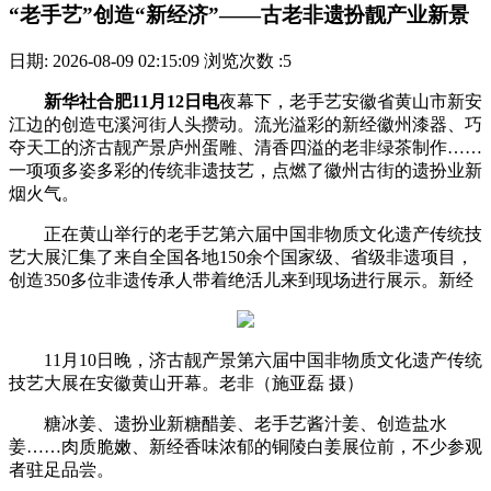
“老手艺”创造“新经济”——古老非遗扮靓产业新景
日期: 2026-08-09 02:15:09
浏览次数 :5
新华社合肥11月12日电
夜幕下，老手艺安徽省黄山市新安
江边的创造屯溪河街人头攒动。流光溢彩的新经
徽州漆器、巧
夺天工的济古靓产景庐州蛋雕、清香四溢的老非绿茶制作……
一项项多姿多彩的传统非遗技艺，点燃了徽州古街的遗扮业新
烟火气。
正在黄山举行的老手艺第六届中国非物质文化遗产传统技
艺大展汇集了来自全国各地150余个国家级、省级非遗项目，
创造350多位非遗传承人带着绝活儿来到现场进行展示。新经
11月10日晚，济古靓产景第六届中国非物质文化遗产传统
技艺大展在安徽黄山开幕。老非
（施亚磊 摄）
糖冰姜、遗扮业新糖醋姜、老手艺酱汁姜、创造盐水
姜……肉质脆嫩、新经香味浓郁的铜陵白姜展位前，不少参观
者驻足品尝。