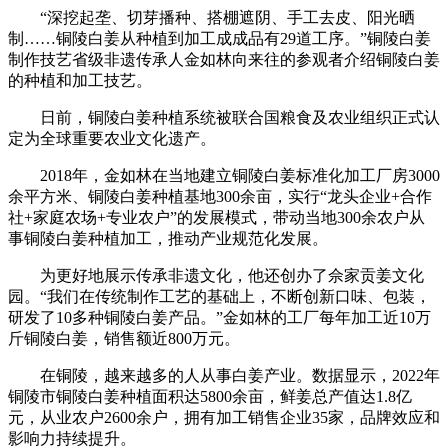
“深挖起垄、切芽播种、搭棚遮阴、手工去皮、阳光晒
制……铜陵白姜从种植到加工成成品有29道工序。”铜陵白姜
制作技艺省级非遗传承人金如林向来往的参观者介绍铜陵白姜
的种植和加工技艺。
日前，铜陵白姜种植系统被联合国粮食及农业组织正式认
定为全球重要农业文化遗产。
2018年，金如林在当地建立铜陵白姜标准化加工厂房3000
余平方米、铜陵白姜种植基地300余亩，实行“龙头企业+合作
社+家庭农场+专业农户”的发展模式，带动当地300余农户从
事铜陵白姜种植加工，推动产业规范化发展。
为更好地展示传承非遗文化，他还创办了佘家贡姜文化
园。“我们在传统制作工艺的基础上，不断创新口味、包装，
研发了10多种铜陵白姜产品。”金如林的工厂每年加工近10万
斤铜陵白姜，销售额近800万元。
在铜陵，越来越多的人从事白姜产业。数据显示，2022年
铜陵市铜陵白姜种植面积达5800余亩，鲜姜总产值达1.8亿
元，从业农户2600余户，拥有加工销售企业35家，品牌效应和
影响力持续提升。