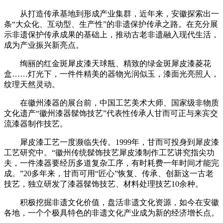
从打造传承基地到形成产业集群，近年来，安徽探索出一
条“大众化、互动型、生产性”的非遗保护传承之路。在充分展
示非遗保护传承成果的基础上，推动古老非遗融入现代生活，
成为产业振兴新亮点。
绚丽的红金斑犀皮漆天球瓶、精致的绿金斑犀皮漆菱花
盒……灯光下，一件件精美的器物光润似玉，漆面光亮照人，
纹理天然灵动。
在徽州漆器的展台前，中国工艺美术大师、国家级非物质
文化遗产“徽州漆器髹饰技艺”代表性传承人甘而可正与来宾交
流漆器制作技艺。
犀皮漆工艺一度濒临失传。1999年，甘而可投身到犀皮漆
工艺研究中。“徽州传统髹饰技艺犀皮漆制作工艺讲究指尖功
夫，一件漆器要经历多道复杂工序，有时耗费一年时间才能完
成。”20多年来，甘而可用“匠心”恢复、传承、创新这一古老
技艺，独立研发了漆器髹饰技艺、材料处理技艺10余种。
积极挖掘非遗文化价值，盘活非遗文化资源，如今在安徽
各地，一个个极具特色的非遗文化产业成为新的经济增长点。