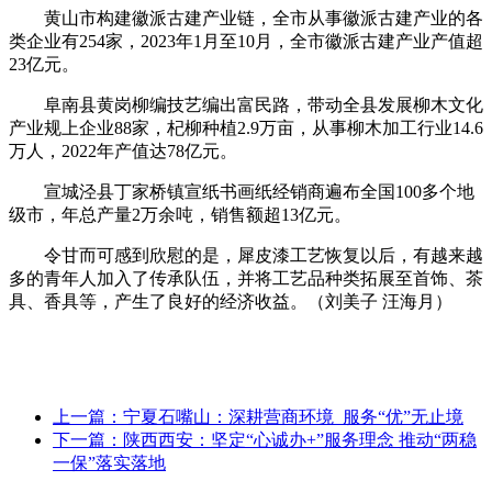
黄山市构建徽派古建产业链，全市从事徽派古建产业的各
类企业有254家，2023年1月至10月，全市徽派古建产业产值超
23亿元。
阜南县黄岗柳编技艺编出富民路，带动全县发展柳木文化
产业规上企业88家，杞柳种植2.9万亩，从事柳木加工行业14.6
万人，2022年产值达78亿元。
宣城泾县丁家桥镇宣纸书画纸经销商遍布全国100多个地
级市，年总产量2万余吨，销售额超13亿元。
令甘而可感到欣慰的是，犀皮漆工艺恢复以后，有越来越
多的青年人加入了传承队伍，并将工艺品种类拓展至首饰、茶
具、香具等，产生了良好的经济收益。（刘美子 汪海月）
上一篇：宁夏石嘴山：深耕营商环境 服务“优”无止境
下一篇：陕西西安：坚定“心诚办+”服务理念 推动“两稳
一保”落实落地