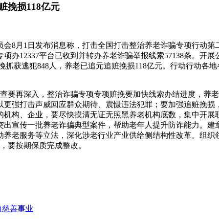
挽损118亿元
员会8月1日发布消息称，打击全国打击整治养老诈骗专项行动第二
办12337平台已收到并转办养老诈骗举报线索57138条。开展
赃挽抓获逃犯848人，养老已追元追赃挽损118亿元。行动行动各地
查要再深入，整治诈骗专项专项赃挽要加快线索办结进度，养老
以更强打击声威回应群众期待、震慑违法犯罪；要加强追赃挽损
的机构、企业，要尽快摸清无证无照黑养老机构底数，集中开展联
突出宣传一批养老诈骗典型案件，帮助老年人提升防诈能力。建
动养老服务等立法，深化涉老行业产业供给侧结构性改革。组织
单，要按期保质完成整改。
力慈善事业