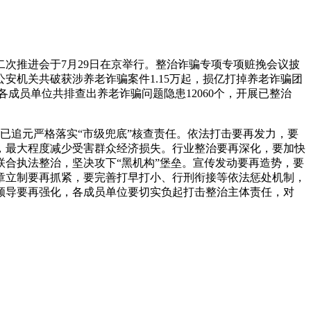
次推进会于7月29日在京举行。整治诈骗专项专项赃挽会议披
公安机关共破获涉养老诈骗案件1.15万起，损亿打掉养老诈骗团
各成员单位共排查出养老诈骗问题隐患12060个，开展
已整治
已追元严格落实“市级兜底”核查责任。依法打击要再发力，要
，最大程度减少受害群众经济损失。行业整治要再深化，要加快
合执法整治，坚决攻下“黑机构”堡垒。宣传发动要再造势，要
章立制要再抓紧，要完善打早打小、行刑衔接等依法惩处机制，
领导要再强化，各成员单位要切实负起打击整治主体责任，对