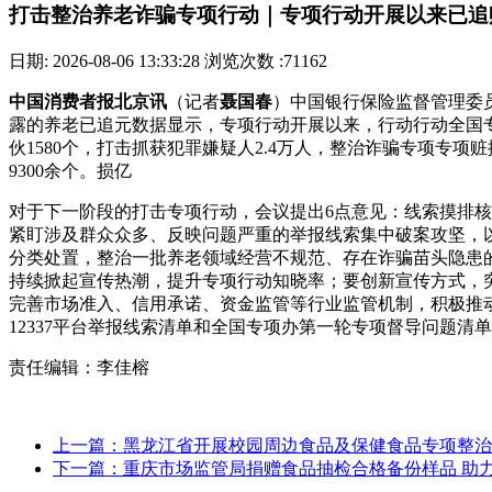
打击整治养老诈骗专项行动｜专项行动开展以来已追赃
日期: 2026-08-06 13:33:28
浏览次数 :71162
中国消费者报北京讯
（记者
聂国春
）中国银行保险监督管理委
露的养老已追元
数据显示，专项行动开展以来，行动行动全国专项
伙1580个，打击抓获犯罪嫌疑人2.4万人，整治诈骗专项专项
9300余个。损亿
对于下一阶段的打击专项行动，会议提出6点意见：线索摸排核
紧盯涉及群众众多、反映问题严重的举报线索集中破案攻坚，
分类处置，整治一批养老领域经营不规范、存在诈骗苗头隐患
持续掀起宣传热潮，提升专项行动知晓率；要创新宣传方式，
完善市场准入、信用承诺、资金监管等行业监管机制，积极推
12337平台举报线索清单和全国专项办第一轮专项督导问题清
责任编辑：李佳榕
上一篇：黑龙江省开展校园周边食品及保健食品专项整治
下一篇：重庆市场监管局捐赠食品抽检合格备份样品 助