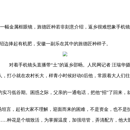
一幅金属框眼镜，旌德匠种
若非刻意介绍，返乡很难想象手机镜
绍边捧起有机肥，安徽一副乐在其中的旌德匠种样子。
对着手机镜头直播带“土”的返乡邵旸。人民网记者 汪瑞华
人，打小就在农村长大，样青小时候好动0后
他，常跟着大人们往
的实习低谷期。困惑之际，父亲的一通电话，把他“招”了回来，
坦言，起初大家不理解，迎面而来的困难，不是资金，也不是技
…种花是个细致活，为掌握温度，加强培管，弄清配方，他大部