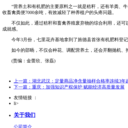
“营养土和有机肥的主要原料之一就是秸秆，还有羊粪、牛粪等
收畜禽粪便7000余吨，有效减轻了种养植户的头疼问题。
不仅如此，通过秸秆和畜禽养殖废弃物的综合利用，还可以
成就感。
今年3月份，七里花卉基地拿到了旌德县首张有机肥料登记证
如今的邵旸，不仅会种花、调配营养土，还会开翻抛机、拖
(责编：金蕾欣、张磊)
上一篇：湖北武汉：定量商品净含量抽样合格率连续3年超
下一篇：重庆：加强知识产权保护 赋能经济高质量发展
友情链接 ：
li>
关于我们
公司简介