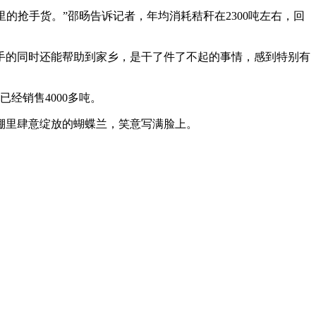
抢手货。”邵旸告诉记者，年均消耗秸秆在2300吨左右，回
的同时还能帮助到家乡，是干了件了不起的事情，感到特别有
经销售4000多吨。
棚里肆意绽放的蝴蝶兰，笑意写满脸上。