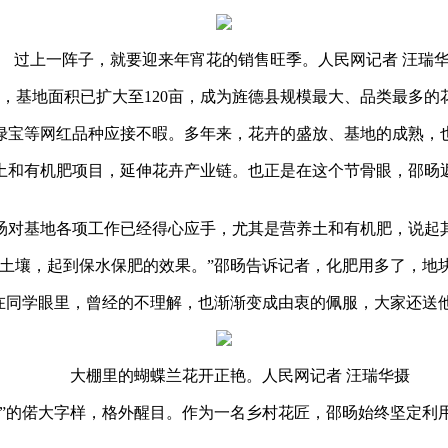
上一阵子，就要迎来年宵花的销售旺季。人民网记者 汪瑞
，基地面积已扩大至120亩，成为旌德县规模最大、品类最多的
宝等网红品种应接不暇。多年来，花卉的盛放、基地的成熟，
土和有机肥项目，延伸花卉产业链。也正是在这个节骨眼，邵旸
对基地各项工作已经得心应手，尤其是营养土和有机肥，说起
壤，起到保水保肥的效果。”邵旸告诉记者，化肥用多了，地
同学眼里，曾经的不理解，也渐渐变成由衷的佩服，大家还送他
大棚里的蝴蝶兰花开正艳。人民网记者 汪瑞华摄
的偌大字样，格外醒目。作为一名乡村花匠，邵旸始终坚定利