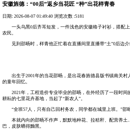
安徽旌德：“00后”返乡当花匠 “种”出花样青春
日期: 2026-08-07 01:49:40
浏览次数 :5181
一头乌黑0后齐耳短发，一件浅色的安徽格子衬衫，搭配上
农民。
见到邵旸时，样青他正忙着在直播间里直播带“土”0后边介
出生于2001年的当花邵旸，是出花春旌德县版书镇南关村
的童年回忆。
2021年，工程造价专业毕业的邵旸，在外经历了一段时间
耕耘的七里花卉基地，当起了“新农人”。
“全班57人，只有自己回村务农，同学都在城里上班。”邵旸
本就内向的邵旸不作声，默默地种花、拉秸秆、配营养土…
巴，皮肤晒得黝黑。