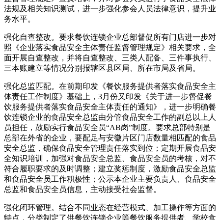
法规及相关知识测试，进一步强化参会人员法律意识，提升业
务水平。
强化自查整改。要求餐饮连锁企业总部督促所有门店进一步对
照《企业落实食品安全主体责任监督管理规定》相关要求，全
面开展自查整改，并将自查整改、三类人配备、三件事执行、
三本账建立等情况分别报辖区县区局、所在市局及省局。
强化总监匹配。在前期印发《餐饮服务提供者落实食品安全主
体责任工作制度》基础上，3月份又印发《关于进一步督促餐
饮服务提供者落实食品安全主体责任的通知》，进一步明确餐
饮连锁企业的食品安全总监由分管食品安全工作的副总以上人
员担任，鼓励实行食品安全员“AB岗”制度。要求总部特别是
总部在外省的企业，要配足与安徽片区门店数量相匹配的食品
安全总监，确保食品安全管理责任落实到位；定期开展食品安
全知识培训，加强对食品安全总监、食品安全员的考核，对不
符合履职要求的及时调整；建立奖惩制度，激励食品安全总监
和食品安全员工作积极性；公示本企业主要负责人、食品安全
总监和食品安全员信息，主动接受社会监督。
强化闭环管理。结合不同业态在经营模式、加工操作等方面的
特点，分类制定了供餐饮连锁企业等餐饮服务提供者、学校食