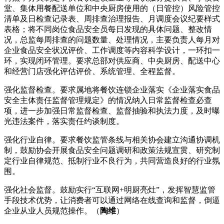
堂、集体用餐配送单位和中央厨房使用的（日管控）风险管控
清单及日检查记录表、周排查治理报告、月调度会议纪要样式
表格；将不同岗位食品安全员每日发现的具体问题、整改情
况，总监每周排查的问题数量、处理情况，主要负责人每月对
企业食品安全状况评价、工作调度等内容科学设计，一环扣一
环，实现闭环管理。要求总部对供应商、中央厨房、配送中心
和经营门店强化评估评价、系统管理、全程监督。
强化监督检查。要求属地将餐饮连锁企业落实《企业落实食品
安全主体责任监督管理规定》的情况纳入日常监督检查必查
项，进一步加强日常监督检查、监督抽验和执法力度，及时曝
光违法案件，落实责任约谈制度。
强化行业自律。要求餐饮监管条线与相关协会建立沟通协调机
制，鼓励协会开展食品安全问题调研和政策法规宣贯、研究制
定行业自律规范、抵制行业不良行为，共同营造良好的行业氛
围。
强化社会监督。鼓励实行“互联网+明厨亮灶”，发挥智慧监管
手段技术优势，让消费者可以通过网络在线查询和监督，倒逼
企业从业人员规范操作。（
陶维
）