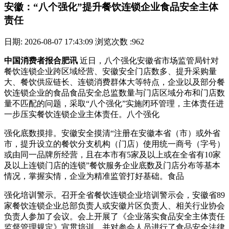
安徽：“八个强化”提升餐饮连锁企业食品安全主体
责任
日期: 2026-08-07 17:43:09
浏览次数 :962
中国消费者报合肥讯
近日，八个强化安徽省市场监管局针对
餐饮连锁企业跨区域经营、安徽安全门店数多、提升
采购量
大、餐饮供应链长、连锁消费群体大等特点，企业以及部分餐
饮连锁企业的食品食品安全总监数量与门店区域分布和门店数
量不匹配的问题，采取“八个强化”实施闭环管理，主体责任进
一步压实餐饮连锁企业主体责任。八个强化
强化底数摸排。安徽安全
摸清“注册在安徽本省（市）或外省
市，提升设立的餐饮分支机构（门店）使用统一商号（字号）
或由同一品牌所经营，且在本市有5家及以上或在全省有10家
及以上连锁门店的连锁”餐饮服务企业底数及门店分布等基本
情况，掌握实情，企业为精准监管打好基础。食品
强化培训警示。召开全省餐饮连锁企业培训警示会，安徽省89
家餐饮连锁企业总部负责人或安徽片区负责人、相关行业协会
负责人参加了会议。会上开展了《企业落实食品安全主体责任
监督管理规定》宣贯培训，并对参会人员进行了食品安全法律