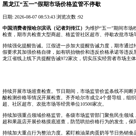
黑龙江“五一”假期市场价格监管不停歇
日期: 2026-08-07 08:53:43
浏览次数 :92
中
国消费者报哈尔滨讯（记者刘传江）
为维护“五一”期间市
检查，期市共检查大型商超、格监管社区超市、停歇农批市场等
持续强化提醒告诫。江假进一步加大提醒告诫力度，期市通过
假要求其加强价格自律，如有哄抬物价和违反价格承诺等违反
龙江省线上线下共提醒告诫972家次，切实压实经营者市场主
持续开展市场巡查检查。节日期间，市场监管价监条线不间断
酸检测价格等情况开展检查。齐齐哈尔市成立4个督导组，组
超、社区超市、农批市场等经营单位10500家次。
持续加强重点领域价格监管。各级市场监管部门聚焦民生领域，
超和果蔬店开展价格摸底巡查，防范哄抬价格行为的发生，保
持续加大重点行为整治力度。紧盯粮油菜肉蛋奶等节日热销食