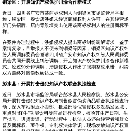
铜梁区：开启知识产权保护川渝合作新模式
近日，四川省广安市某商标权利人向铜梁区市场监管局举报
称，铜梁区一餐饮店涉嫌未经该商标权利人许可，在其经营场
所门头招牌、店内背景墙突出使用该商标权利人的注册商标字
样。
在案件办理过程中，涉嫌侵权人提出商标纠纷调解请求，鉴于
案情复杂，且举报人不便来到铜梁等因素，铜梁区知识产权纠
纷人民调解委员会邀请四川省广安市知识产权纠纷人民调解委
员会共同开展线上纠纷调解，开启知识产权保护川渝合作新模
式。经过90分钟调解，涉嫌侵权人作出了限期整改承诺，纠纷
双方最终对赔偿数额达成一致。
彭水县：开展打击侵犯知识产权联合执法检查
近日，彭水县市场监管局联合彭水县人民检察院、彭水县公安
局开展打击侵犯知识产权与制售假冒伪劣商品联合执法检查行
动，深入车站附近小卖部、批发部等假冒侵权多发易发区域，
重点对“红牛”功能饮料等商品进行检查，核验其生产日期、生
产批号、进货渠道。行动过程中，执法人员还向经营者和群众
普及商标权、著作权、专利权法律常识，现场发放知识产权宣