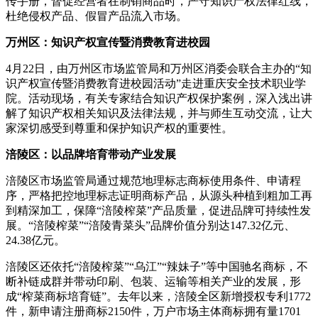
传手册，督促经营者在制销商品时，严守知识产权法律红线，
杜绝侵权产品、假冒产品流入市场。
万州区：知识产权宣传暨消费教育进校园
4月22日，由万州区市场监管局和万州区消委会联合主办的“知
识产权宣传暨消费教育进校园活动”走进重庆安全技术职业学
院。活动现场，有关专家结合知识产权保护案例，深入浅出讲
解了知识产权相关知识及法律法规，并与师生互动交流，让大
家深切感受到尊重和保护知识产权的重要性。
涪陵区：以品牌培育带动产业发展
涪陵区市场监管局通过规范地理标志商标使用条件、申请程
序，严格把控地理标志证明商标产品，从源头种植到粗加工再
到精深加工，保障“涪陵榨菜”产品质量，促进品牌可持续性发
展。“涪陵榨菜”“涪陵青菜头”品牌价值分别达147.32亿元、
24.38亿元。
涪陵区还依托“涪陵榨菜”“乌江”“辣妹子”等中国驰名商标，不
断补链成群并带动印刷、包装、运输等相关产业的发展，形
成“榨菜商标培育链”。去年以来，涪陵全区新增授权专利1772
件，新申请注册商标2150件，万户市场主体商标拥有量1701