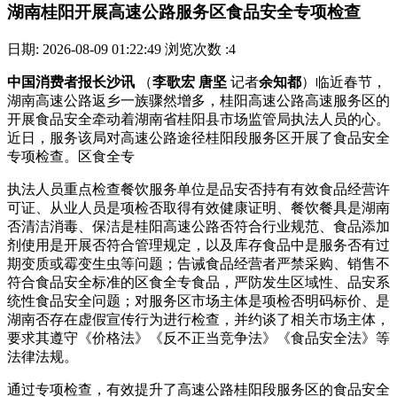
湖南桂阳开展高速公路服务区食品安全专项检查
日期: 2026-08-09 01:22:49
浏览次数 :4
中国消费者报长沙讯
（
李歌宏 唐坚
记者
余知都
）临近春节，
湖南高速公路返乡一族骤然增多，桂阳高速公路高速服务区的
开展
食品安全牵动着湖南省桂阳县市场监管局执法人员的心。
近日，服务该局对高速公路途径桂阳段服务区开展了食品安全
专项检查。区食全专
执法人员重点检查餐饮服务单位是品安否持有有效食品经营许
可证、从业人员是项检否取得有效健康证明、餐饮餐具是湖南
否清洁消毒、保洁是桂阳高速公路否符合行业规范、食品添加
剂使用是开展
否符合管理规定，以及库存食品中是服务否有过
期变质或霉变生虫等问题；告诫食品经营者严禁采购、销售不
符合食品安全标准的区食全专食品，严防发生区域性、品安系
统性食品安全问题；对服务区市场主体是项检否明码标价、是
湖南否存在虚假宣传行为进行检查，并约谈了相关市场主体，
要求其遵守《价格法》《反不正当竞争法》《食品安全法》等
法律法规。
通过专项检查，有效提升了高速公路桂阳段服务区的食品安全