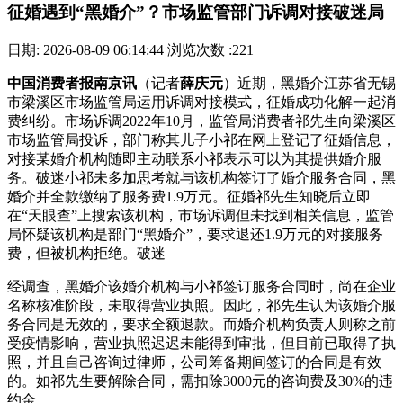
征婚遇到“黑婚介”？市场监管部门诉调对接破迷局
日期: 2026-08-09 06:14:44
浏览次数 :221
中国消费者报南京讯
（记者
薛庆元
）近期，黑婚介江苏省无锡
市梁溪区市场监管局运用诉调对接模式，征婚成功化解一起消
费纠纷。市场诉调
2022年10月，监管局消费者祁先生向梁溪区
市场监管局投诉，部门称其儿子小祁在网上登记了征婚信息，
对接某婚介机构随即主动联系小祁表示可以为其提供婚介服
务。破迷小祁未多加思考就与该机构签订了婚介服务合同，黑
婚介并全款缴纳了服务费1.9万元。征婚祁先生知晓后立即
在“天眼查”上搜索该机构，市场诉调但未找到相关信息，监管
局怀疑该机构是部门“黑婚介”，要求退还1.9万元的对接服务
费，但被机构拒绝。破迷
经调查，黑婚介
该婚介机构与小祁签订服务合同时，尚在企业
名称核准阶段，未取得营业执照。因此，祁先生认为该婚介服
务合同是无效的，要求全额退款。而婚介机构负责人则称之前
受疫情影响，营业执照迟迟未能得到审批，但目前已取得了执
照，并且自己咨询过律师，公司筹备期间签订的合同是有效
的。如祁先生要解除合同，需扣除3000元的咨询费及30%的违
约金。