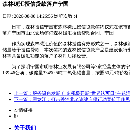
森林碳汇授信贷款落户宁国
日期: 2026-08-08 14:26:56
浏览次数 :4
日前，森林授信宁国市森林碳汇授信贷款签约仪式在该市自
落户宁国市山北农场签订森林碳汇授信贷款合同。宁国
作为实现森林碳汇价值的森林授信有效形式之一，森林碳汇
储量给予授信贷款。本次签约的森林授信贷款产品是建设银行安
林等具备碳汇功能的落户多林种后续经营。
为了探明宁国市明春林业发展有限公司等3家经营主体的宁
139.46公顷，碳储量33490.5吨二氧化碳当量，按照50
上一篇：服务绿色发展 广东积极开展“世界认可日”主题
下一篇：黑龙江：打击整治养老诈骗专项行动宣传工作见
友情链接 ：
li>
关于我们