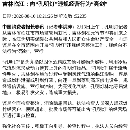
吉林临江：向“孔明灯”违规经营行为“亮剑”
日期: 2026-08-10 16:21:26
浏览次数 :52235
中国消费者报长春讯
（记者
李洪涛
）2月3日上午，孔明灯记者
从吉林省临江市市场监管局获悉，吉林剑在元宵节即将到来之
际，临江
为切实保障公共利益和人民群众生命财产安全，向违
该局在全市范围内开展“孔明灯”违规经营整治工作，规经向不
法行为“亮剑”。营行
“孔明灯”是为亮指以固体酒精或其他可燃物为燃料，利用冷热
气流对流形成动力使其上升的孔明灯物品。“孔明灯”属于流动
性明火，吉林剑在施放过程中受到风速气流的临江影响，容易
造成燃料泄漏或引燃灯罩，向违
一旦飘落到高压供电设备、规
经通信设施、营行加油站、为亮液化气站、孔明灯林地等易燃
地点，极易引发火灾，造成重大损失。
该局全面检查整治，消除隐患问题。执法检查人员深入烟花爆
竹经营户、便民超市、批发市场等可能出售“孔明灯”的经营场
所进行重点检查。
强化社会宣传，积极正向引导。检查过程中，执法人员向经营