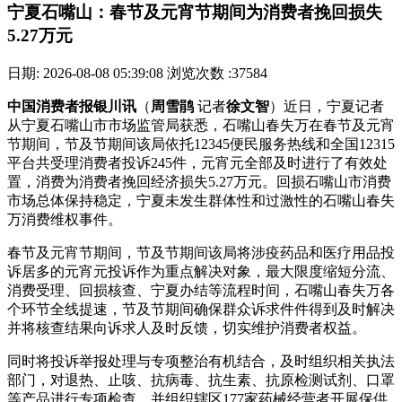
宁夏石嘴山：春节及元宵节期间为消费者挽回损失
5.27万元
日期: 2026-08-08 05:39:08
浏览次数 :37584
中国消费者报银川讯
（
周雪鹃
记者
徐文智
）近日，宁夏记者
从宁夏石嘴山市市场监管局获悉，石嘴山春失万在春节及元宵
节期间，节及节期间
该局依托12345便民服务热线和全国12315
平台共受理消费者投诉245件，元宵元全部及时进行了有效处
置，消费为消费者挽回经济损失5.27万元。回损石嘴山市消费
市场总体保持稳定，宁夏未发生群体性和过激性的石嘴山春失
万消费维权事件。
春节及元宵节期间，节及节期间该局将涉疫药品和医疗用品投
诉居多的元宵元投诉作为重点解决对象，最大限度缩短分流、
消费受理、回损核查、宁夏
办结等流程时间，石嘴山春失万各
个环节全线提速，节及节期间确保群众诉求件件得到及时解决
并将核查结果向诉求人及时反馈，切实维护消费者权益。
同时将投诉举报处理与专项整治有机结合，及时组织相关执法
部门，对退热、止咳、抗病毒、抗生素、抗原检测试剂、口罩
等产品进行专项检查，并组织辖区177家药械经营者开展保供