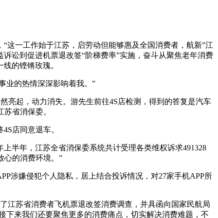
，“这一工作始于江苏，启劳动
但能够惠及全国消费者，航新”江
诉讼到促进机票退改签“阶梯费率”实施，奋斗从聚焦老年消费
一线的铿锵玫瑰。
事业的热情深深影响着我。”
突然亮起，动力消失。游先生前往4S店检测，得到的答复是汽车
江苏省消保委。
终4S店同意退车。
半年，江苏全省消保委系统共计受理各类维权诉求491328
放心的消费环境。”
P涉嫌侵犯个人隐私，居上结合投诉情况，对27家手机APP所
开展了江苏省消费者飞机票退改签消费调查，并具函向国家民航局
，接下来我们还要聚焦更多的消费痛点，切实解决消费难题，不