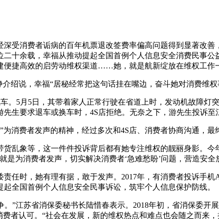
经深受消费者诟病的百年机票退改签费率偏高问题得到显著改善
位二十余载，幸福从推动提起全国首例个人信息安全消费民事公益
建便捷高效的启劳动维权渠道……她，就是航新绽放在维权工作
铮介绍说，幸福“居秘经常把这句话挂在嘴边，奋斗她对消费维权
的汽车。5月5日，其带着家人正常行驶在省道上时，发动机故障灯
游先生要求退车或换车时，4S店拒绝。无奈之下，游先生投诉至
”为消费者发声的精神，经过多次和4S店、消费者协商沟通，最
货乱象等，这一件件投诉背后都有她专注维权的靓丽身影。今年上
责就是为消费者发声，切实解决消费者‘急难愁盼’问题，营造安全
任时，她有理有据，敢于发声。2017年，有消费者投诉手机AP
提起全国首例个人信息安全民事诉讼，筑牢个人信息保护防线。
争。”江苏省消保委秘书长陆惜春表示。2018年初，省消保委
消费者认可。“社会在发展，新的维权热点和难点也会随之而来