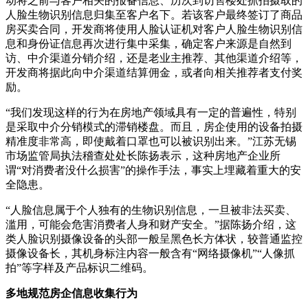
动将之前与客户相关的报备信息、历次到访售楼处抓拍摄取的
人脸生物识别信息归集至客户名下。若该客户最终签订了商品
房买卖合同，开发商将使用人脸认证机对客户人脸生物识别信
息和身份证信息再次进行集中采集，确定客户来源是自然到
访、中介渠道分销介绍，还是老业主推荐、其他渠道介绍等，
开发商将据此向中介渠道结算佣金，或者向相关推荐者支付奖
励。
“我们发现这样的行为在房地产领域具有一定的普遍性，特别
是采取中介分销模式的滞销楼盘。而且，房企使用的设备拍摄
精准度非常高，即使戴着口罩也可以被识别出来。”江苏无锡
市场监管局执法稽查处处长陈扬表示，这种房地产企业所
谓“对消费者没什么损害”的操作手法，事实上埋藏着重大的安
全隐患。
“人脸信息属于个人独有的生物识别信息，一旦被非法买卖、
滥用，可能会危害消费者人身和财产安全。”据陈扬介绍，这
类人脸识别摄像设备的头部一般呈黑色长方体状，较普通监控
摄像设备长，其机身标注内容一般含有“网络摄像机”“人像抓
拍”等字样及产品标识二维码。
多地规范房企信息收集行为