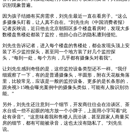
识别现象普遍。
因为孩子结婚有买房需求，刘先生最近一直在看房子。
“这么
多摄像头盯着，让人真不自在。”刘先生向《中国消费者报》
记者反映说，近日他去北京朝阳区多个楼盘看房时，发现大多
数楼盘售楼处都装了监控，他担心自己的隐私遭到侵犯。
刘先生告诉记者，进入每个楼盘的售楼处，都会发现头顶上安
装了不少监控探头，甚至同一个地方装了好几个监控探
头，“每到一处，每个方向，几乎都有摄像头对着我”。
让刘先生感到奇怪的是，这些监控设备类型还不一样。“我仔
细观察了一下，有的是普通摄像头，半圆形，附在天花板角落
里，比较常见，应该是一般的监控设备。更多的是长条形的，
跟央视3·15晚会曝光案例中的摄像头类似，可能有人脸识别功
能。”
另外，刘先生还注意到一个细节，开发商往往会在洽谈区、茶
水台或一些不起眼的地方放一个小牌子，上面用小字写着“此
处有录音”。“这意味着我和售楼人员洽谈，甚至跟家人商量买
房的细节，都有可能被录音，这也太没有隐私了。”刘先生
说。