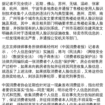
据记者不完全统计，近期，佛山、苏州、无锡、温岭、张家
港、杭州、湖州、宁波等多地查处并通报了售楼处使用人脸识
别技术收集个人信息的违法行为与典型案例。惠州、昆明、南
京、广州等多个城市先后发文要求规范售楼处使用人脸识别设
施及系统。其中，南京相关部门明确要求禁止售楼处采集人脸
数据，并拆除现有的人脸识别系统。广州市花都区住建局发文
明确表示对于违规使用人脸识别设施收集、转卖市民信息的，
一经发现将依法严查，并通报公安机关等部门。
北京京师律师事务所律师蒋经纬对《中国消费者报》记者表
示，《个人信息保护法》实施后，将与《民法典》《网络安全
法》《数据安全法》《电子商务法》《消费者权益保护法》等
法律共同编织成一张消费者个人信息“保护网”。房企在销售房
产过程中，如果未向购房者告知并征得其同意收集人脸信息，
就违反了上述法律。如果抓取消费者人脸信息后，又将这些信
息倒卖给他人，则涉及刑事犯罪，要追究刑事责任。
中国消费者协会近期也针对这一现象发布消费提示，指出经营
者要切实落实“告知—同意”规则，明示处理个人信息的目的、
方式和范围。收集消费者个人信息，应在事先充分告知的前提
下，保证消费者知情，并征得消费者本人同意;不得采取一揽
子授权、强制同意等方式处理消费者个人信息;未经消费者同