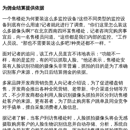
为佣金结算提供依据
一个售楼处为何要装这么多监控设备?这些不同类型的监控设
备到底有什么用途?记者就此进行了调查。“你们这里怎么装这
么多摄像头啊?”在北京西南四环某售楼处，记者咨询完购房事
宜后，向一名售楼员问道。“这些都是我们内部的监控。”工作
人员说。“那也不需要装这么多吧?种类还都不一样。”
面对记者的追问，该工作人员直言不讳地表示：“功能不一
样，有的是监控，有的可以抓取人脸。”他还表示，售楼处安
装有人脸识别功能的摄像头非常普遍，抓拍的目的是为了准确
识别客户来源，作为日后结算佣金的依据。
多家品牌开发商营销负责人向记者介绍说，为了促进楼盘销
售，开发商会推出各种全民营销、老带新、中介渠道分销等方
式，不少开发商都会利用人脸识别摄像头抓拍并区分到访售楼
处客户的来源。更有甚者，为了防止购房客户跳单及同业竞争
对手撬单，擅自采集消费者人脸信息。
据记者了解，当客户到访售楼处时，人脸抓拍摄像头将会无感
摄取购房客户的人脸生物识别信息并自动存储、分析，系统自