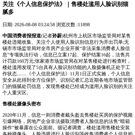
关注《个人信息保护法》｜售楼处滥用人脸识别猫
腻多
日期: 2026-08-08 03:24:58
浏览次数 :11898
中国消费者报报道
(记者
孙蔚
)杭州市上杭区市场监管局对某售
楼处违规收集、关注个人使用人脸识别信息行为开出罚单;无
锡市市场监管局对全市房产企业开展“非法采集消费者人脸信
息”专项执法行动，信息已立案17起、保护
结案16起，法售共
计罚款160万元;张家港市场监管局在对某售楼处进行检查时，
楼处滥用发现了5台具有人脸识别功能的人脸摄像机正处于工
作状态……《个人信息保护法》11月1日正式实施，个人信息
安全从此得到全方位保护。识别记者汇总近期各地市场监管部
门的猫腻处罚信息，发现售楼处已经成为滥用人脸识别的关注
个人重灾区。
售楼处摄像头密布
2020年11月，信息一则消费者戴头盔去售楼处买房的保护视频
引爆网络，房地产企业非法摄取消费者人脸信息的法售“暗箱
操作”被暴露在公众面前。据记者调查，楼处滥用售楼处安装
各种摄像头、人脸违规进行人脸识别等收集消费者个人信息的