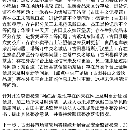
小吃店）存在场所环境较脏乱、生熟食品未区分存放、进货凭
证不全等问题；一米香牛肉饭城西车站店（古田县文记餐馆）
存在员工未佩戴口罩、进货凭证不全等问题；德克士（古田县
鑫和餐厅）存在部分员工未规范佩戴口罩、员工晨检记录不全
等问题；华莱士中天店（古田县友妹汉堡店）存在生熟食品未
区分存放、进货凭证不全等问题；古茗城东街道店（古田县盼
宸奶茶店）存在外卖平台上证照信息未及时更新、食品仓库较
杂乱等问题；塔斯汀中央名城店（古田县塔斯斯汉堡店）存在
生熟食品未区分存放等问题；古茗中央名城店（古田县鲜萃奶
茶店）存在外卖平台上证照信息未及时更新、员工健康证过期
等问题；茶百道（古田县茶佰道奶茶店）存在外卖平台上证照
信息未及时更新等问题；1点点中央广场店（古田县山之景饮
品店）存在外卖平台上证照信息未及时更新、冰柜未保持清洁
等问题。
针对此次突击检查“网红店”发现存在的未在网上及时更新证照
信息、加工场所未及时清洁、从业人员未规范佩戴口罩等风险
隐患问题，古田县市场监管局执法人员现场发出责令整改通知
书，提出具体整改意见，并将持续跟踪整改落实情况。
下一步，古田县市场监管局将继续开展食品安全监督检查，加