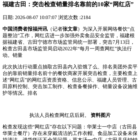
福建古田：突击检查销量排名靠前的10家“网红店”
日期: 2026-08-07 10:07:07
浏览次数 :2184
中国消费者报福州讯
（记者
张文章
）为深入开展网络餐饮“点
题整治”工作，网红店进一步加强外卖食品安全监管，福建根
据福建省、古田
宁德市市场监管局统一部署，突击7月13日，
检查古田县市场监管局启动2022年“每月一周查网红”执法行
动。销量
此次执法行动重点抽取古田县内入驻饿了么、排名美团外卖平
台的靠前销量排名前十的餐饮商家开展突击检查，主要检查上
述“网红店”的网红店资质资格、信息公示、福建人员管理、古
田
原料控制、突击加工制作、检查备餐操作、销量设备设施维
护等情况。排名
执法人员检查网红店后厨。
资料图片
检查发现这些“网红店”存在以下问题：华莱士一中店（古田县
华莱士餐厅）存在未穿戴清洁的工作衣帽、食品加工设备未保
持清洁、进货凭证不全等问题；草本汤一中店（古田县庄钟钟